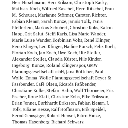
Herr Hirschmann, Herr Erikson, Christoph Racky,
Mathias Koch, Wilfried Kaschel, Herr Ritschel, Frau
M. Scheurer, Marianne Störmer, Carsten Richter,
Fabian Klemm, Sarah Kunze, Jannis Tolk, Tanja
Pfefferlein, Markus Schubert, Christine Kobs, Katrin
Happ, Grit Salut, Steffi Karls, Lisa Marie Wander,
Marie Luise Wander, Korbinian Vohs, René Klinger,
Beno Klinger, Leo Klinger, Nadine Pursch, Felix Koch,
Florian Koch, Jan Koch, Uwe Koch, Ute Steller,
Alexander Steller, Claudia Küster, Nils Kinder,
Ingeborg Kunze, Roland Klingenspor, GMW
Planungsgesellschaft mbH, Jana Böttcher, Paul
Wolle, Emma Wolle Planungsgesellschaft Beyer &
Fassbender, Café Olsen, Ricarda Faßbender,
Christiane Kolbe, Stefan Hahn, Wolf Thormeier, Friz
Fischer, Ilone Klatt, Christine Kobs, Elke Eriksson,
Brian Jenner, Burkhardt Eriksson, Fabian klemm, J.
Tolk, Juliane Hesse, Ralf Hoffmann, Erik Speidel,
Bernd Gemsjäger, Robert Hensel, Björn Hinze,
Thomas Hasenberg, Richard Schwarz