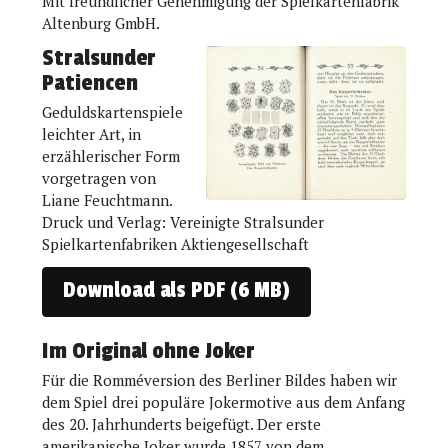
Mit freundlicher Genehmigung der Spielkartenfabrik
Altenburg GmbH.
Stralsunder
Patiencen
Geduldskartenspiele
leichter Art, in
erzählerischer Form
vorgetragen von
Liane Feuchtmann.
Druck und Verlag: Vereinigte Stralsunder
Spielkartenfabriken Aktiengesellschaft
Download als PDF (6 MB)
Im Original ohne Joker
Für die Romméversion des Berliner Bildes haben wir
dem Spiel drei populäre Jokermotive aus dem Anfang
des 20. Jahrhunderts beigefügt. Der erste
amerikanische Joker wurde 1857 von dem